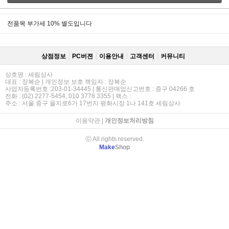
전품목 부가세 10% 별도입니다
상점정보
PC버젼
이용안내
고객센터
커뮤니티
상호명 : 세림상사
대표 : 장복순 | 개인정보 보호 책임자 : 장복순
사업자등록번호 :203-01-34445 | 통신판매업신고번호 : 중구 04266 호
전화 : (02) 2277-5454, 010 3778 3355 | 팩스 :
주소 : 서울 중구 을지로6가 17번지 평화시장 1나 141호 세림상사
이용약관
|
개인정보처리방침
ⓒ All rights reserved.
Make
Shop