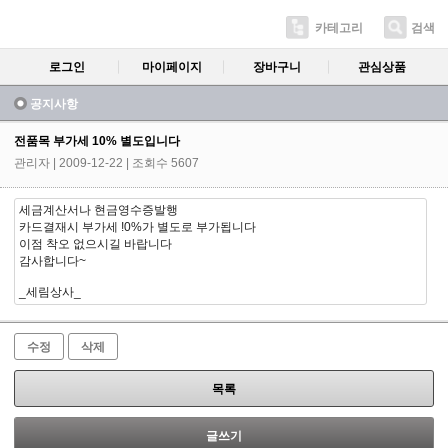
카테고리
검색
로그인
마이페이지
장바구니
관심상품
공지사항
전품목 부가세 10% 별도입니다
관리자
| 2009-12-22 | 조회수 5607
세금계산서나 현금영수증발행
카드결재시 부가세 !0%가 별도로 부가됩니다
이점 착오 없으시길 바랍니다
감사합니다~
_세림상사_
수정
삭제
목록
글쓰기