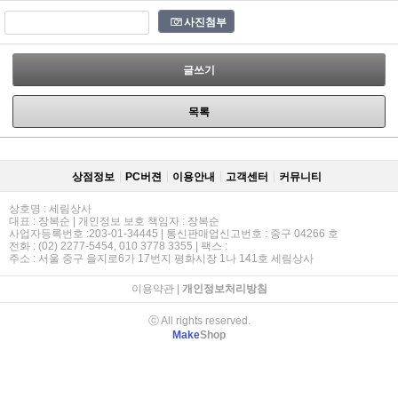
사진첨부
글쓰기
목록
상점정보
PC버젼
이용안내
고객센터
커뮤니티
상호명 : 세림상사
대표 : 장복순 | 개인정보 보호 책임자 : 장복순
사업자등록번호 :203-01-34445 | 통신판매업신고번호 : 중구 04266 호
전화 : (02) 2277-5454, 010 3778 3355 | 팩스 :
주소 : 서울 중구 을지로6가 17번지 평화시장 1나 141호 세림상사
이용약관
|
개인정보처리방침
ⓒ All rights reserved.
Make
Shop