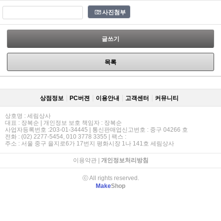
사진첨부
글쓰기
목록
상점정보
PC버젼
이용안내
고객센터
커뮤니티
상호명 : 세림상사
대표 : 장복순 | 개인정보 보호 책임자 : 장복순
사업자등록번호 :203-01-34445 | 통신판매업신고번호 : 중구 04266 호
전화 : (02) 2277-5454, 010 3778 3355 | 팩스 :
주소 : 서울 중구 을지로6가 17번지 평화시장 1나 141호 세림상사
이용약관
|
개인정보처리방침
ⓒ All rights reserved.
Make
Shop