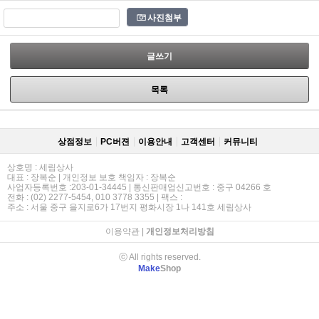
사진첨부
글쓰기
목록
상점정보
PC버젼
이용안내
고객센터
커뮤니티
상호명 : 세림상사
대표 : 장복순 | 개인정보 보호 책임자 : 장복순
사업자등록번호 :203-01-34445 | 통신판매업신고번호 : 중구 04266 호
전화 : (02) 2277-5454, 010 3778 3355 | 팩스 :
주소 : 서울 중구 을지로6가 17번지 평화시장 1나 141호 세림상사
이용약관
|
개인정보처리방침
ⓒ All rights reserved.
Make
Shop