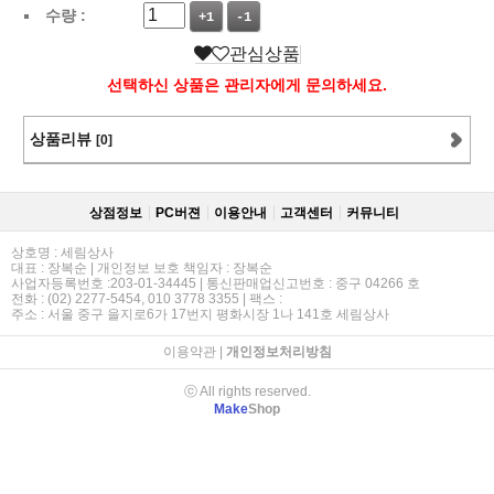
수량 :
+1
-1
관심상품
선택하신 상품은 관리자에게 문의하세요.
상품리뷰
[0]
상점정보
PC버젼
이용안내
고객센터
커뮤니티
상호명 : 세림상사
대표 : 장복순 | 개인정보 보호 책임자 : 장복순
사업자등록번호 :203-01-34445 | 통신판매업신고번호 : 중구 04266 호
전화 : (02) 2277-5454, 010 3778 3355 | 팩스 :
주소 : 서울 중구 을지로6가 17번지 평화시장 1나 141호 세림상사
이용약관
|
개인정보처리방침
ⓒ All rights reserved.
Make
Shop