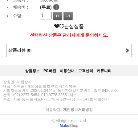
배송비 :
(무료)
!
수량 :
+1
-1
관심상품
선택하신 상품은 관리자에게 문의하세요.
상품리뷰
[0]
상점정보
PC버젼
이용안내
고객센터
커뮤니티
상호명 : 세림상사
대표 : 장복순 | 개인정보 보호 책임자 : 장복순
사업자등록번호 :203-01-34445 | 통신판매업신고번호 : 중구 04266 호
전화 : (02) 2277-5454, 010 3778 3355 | 팩스 :
주소 : 서울 중구 을지로6가 17번지 평화시장 1나 141호 세림상사
이용약관
|
개인정보처리방침
ⓒ All rights reserved.
Make
Shop