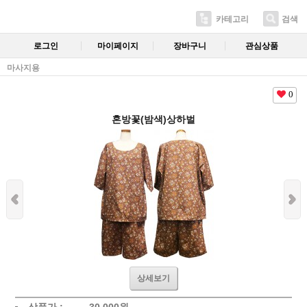
카테고리
검색
로그인
마이페이지
장바구니
관심상품
마사지용
0
혼방꽃(밤색)상하벌
상세보기
상품가 :
30,000
원