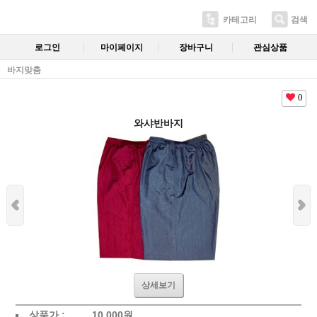
카테고리
검색
로그인
마이페이지
장바구니
관심상품
바지맞춤
0
와샤반바지
상세보기
상품가 :
10,000
원