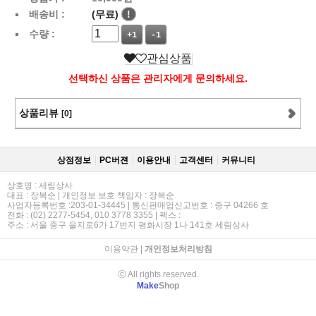
배송비 :
(무료)
!
수량 :
+1
-1
관심상품
선택하신 상품은 관리자에게 문의하세요.
상품리뷰
[0]
상점정보
PC버젼
이용안내
고객센터
커뮤니티
상호명 : 세림상사
대표 : 장복순 | 개인정보 보호 책임자 : 장복순
사업자등록번호 :203-01-34445 | 통신판매업신고번호 : 중구 04266 호
전화 : (02) 2277-5454, 010 3778 3355 | 팩스 :
주소 : 서울 중구 을지로6가 17번지 평화시장 1나 141호 세림상사
이용약관
|
개인정보처리방침
ⓒ All rights reserved.
Make
Shop