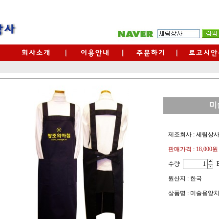
미
제조회사 : 세림상
판매가격 :
18,000원
수량
원산지 : 한국
상품명 : 미술용앞