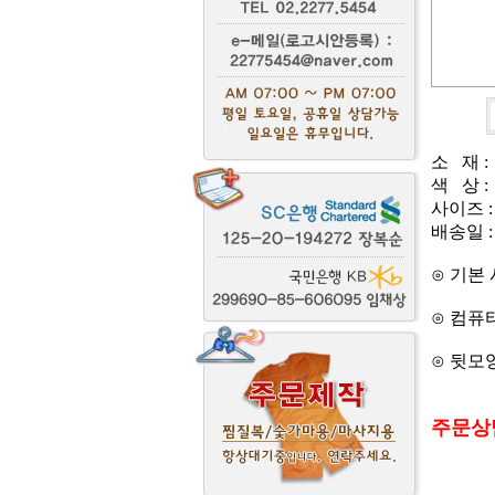
소 재 :
색 상 
사이즈 :
배송일 :
⊙ 기본
⊙ 컴퓨
⊙ 뒷모
주문상담전