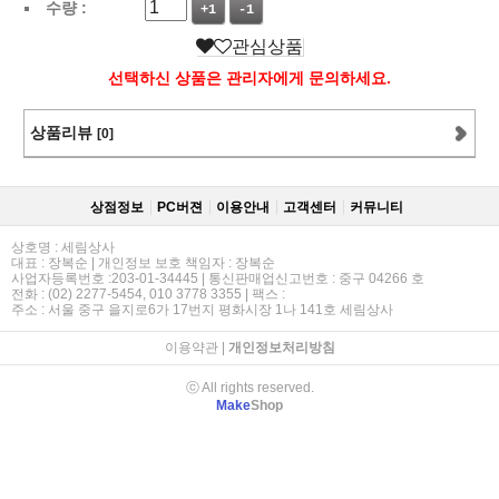
수량 :
+1
-1
관심상품
선택하신 상품은 관리자에게 문의하세요.
상품리뷰
[0]
상점정보
PC버젼
이용안내
고객센터
커뮤니티
상호명 : 세림상사
대표 : 장복순 | 개인정보 보호 책임자 : 장복순
사업자등록번호 :203-01-34445 | 통신판매업신고번호 : 중구 04266 호
전화 : (02) 2277-5454, 010 3778 3355 | 팩스 :
주소 : 서울 중구 을지로6가 17번지 평화시장 1나 141호 세림상사
이용약관
|
개인정보처리방침
ⓒ All rights reserved.
Make
Shop