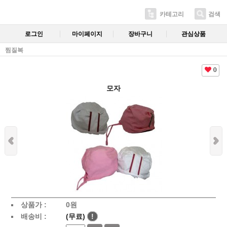
카테고리
검색
로그인
마이페이지
장바구니
관심상품
찜질복
0
모자
상품가 :
0
원
배송비 :
(무료)
!