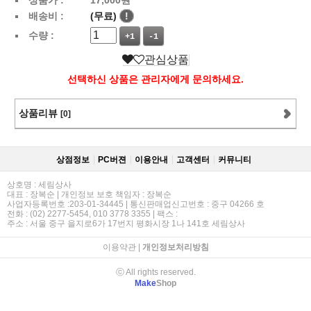
배송비 :
(무료)
!
수량 :
+1
-1
관심상품
선택하신 상품은 관리자에게 문의하세요.
상품리뷰
[0]
상점정보
PC버젼
이용안내
고객센터
커뮤니티
상호명 : 세림상사
대표 : 장복순 | 개인정보 보호 책임자 : 장복순
사업자등록번호 :203-01-34445 | 통신판매업신고번호 : 중구 04266 호
전화 : (02) 2277-5454, 010 3778 3355 | 팩스 :
주소 : 서울 중구 을지로6가 17번지 평화시장 1나 141호 세림상사
이용약관
|
개인정보처리방침
ⓒ All rights reserved.
Make
Shop