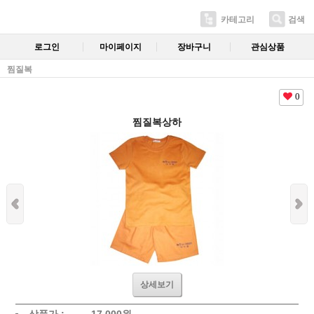
카테고리
검색
로그인
마이페이지
장바구니
관심상품
찜질복
0
찜질복상하
상세보기
상품가 :
17,000
원