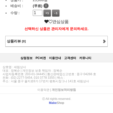
배송비 :
(무료)
!
수량 :
+1
-1
관심상품
선택하신 상품은 관리자에게 문의하세요.
상품리뷰
[0]
상점정보
PC버젼
이용안내
고객센터
커뮤니티
상호명 : 세림상사
대표 : 장복순 | 개인정보 보호 책임자 : 장복순
사업자등록번호 :203-01-34445 | 통신판매업신고번호 : 중구 04266 호
전화 : (02) 2277-5454, 010 3778 3355 | 팩스 :
주소 : 서울 중구 을지로6가 17번지 평화시장 1나 141호 세림상사
이용약관
|
개인정보처리방침
ⓒ All rights reserved.
Make
Shop