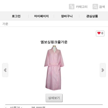
카테고리
검색
로그인
마이페이지
장바구니
관심상품
가운
0
엠보싱핑크줄가운
상세보기
상품가 :
25,000
원