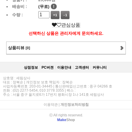
배송비 :
(무료)
!
수량 :
+1
-1
관심상품
선택하신 상품은 관리자에게 문의하세요.
상품리뷰
[0]
상점정보
PC버젼
이용안내
고객센터
커뮤니티
상호명 : 세림상사
대표 : 장복순 | 개인정보 보호 책임자 : 장복순
사업자등록번호 :203-01-34445 | 통신판매업신고번호 : 중구 04266 호
전화 : (02) 2277-5454, 010 3778 3355 | 팩스 :
주소 : 서울 중구 을지로6가 17번지 평화시장 1나 141호 세림상사
이용약관
|
개인정보처리방침
ⓒ All rights reserved.
Make
Shop