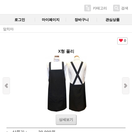
카테고리
검색
로그인
마이페이지
장바구니
관심상품
앞치마
0
X형 폴리
상세보기
상품가 :
20,000
원