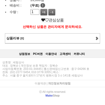
배송비 :
(무료)
!
수량 :
+1
-1
관심상품
선택하신 상품은 관리자에게 문의하세요.
상품리뷰
[0]
상점정보
PC버젼
이용안내
고객센터
커뮤니티
상호명 : 세림상사
대표 : 장복순 | 개인정보 보호 책임자 : 장복순
사업자등록번호 :203-01-34445 | 통신판매업신고번호 : 중구 04266 호
전화 : (02) 2277-5454, 010 3778 3355 | 팩스 :
주소 : 서울 중구 을지로6가 17번지 평화시장 1나 141호 세림상사
이용약관
|
개인정보처리방침
ⓒ All rights reserved.
Make
Shop