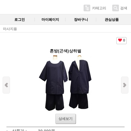
카테고리
검색
로그인
마이페이지
장바구니
관심상품
마사지용
0
혼방(곤색)상하벌
상세보기
상품가 :
30,000
원