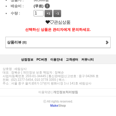
배송비 :
(무료)
!
수량 :
+1
-1
관심상품
선택하신 상품은 관리자에게 문의하세요.
상품리뷰
[0]
상점정보
PC버젼
이용안내
고객센터
커뮤니티
상호명 : 세림상사
대표 : 장복순 | 개인정보 보호 책임자 : 장복순
사업자등록번호 :203-01-34445 | 통신판매업신고번호 : 중구 04266 호
전화 : (02) 2277-5454, 010 3778 3355 | 팩스 :
주소 : 서울 중구 을지로6가 17번지 평화시장 1나 141호 세림상사
이용약관
|
개인정보처리방침
ⓒ All rights reserved.
Make
Shop