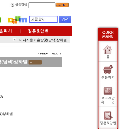
search
마사지용
>
혼방꽃(남색)상하벌
(남색)상하벌
사
EA
색)상하벌