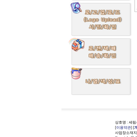
상호명 : 세림상
[
이용약관
] [
사업장소재지 :