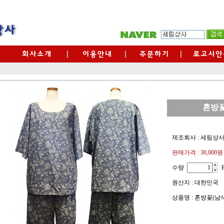
혼방꽃
제조회사 : 세림상
판매가격 :
30,000원
수량
원산지 : 대한민국
상품명 : 혼방꽃(남