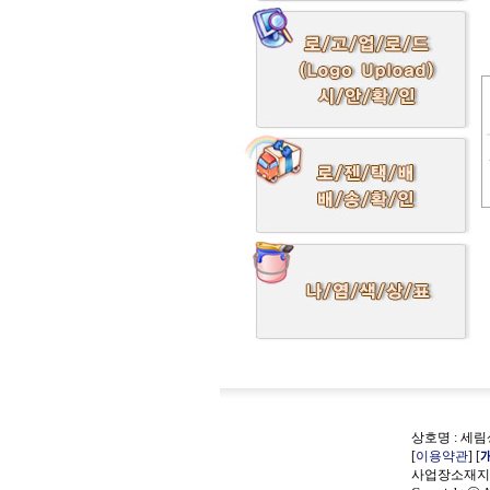
상호명 : 세림상
[
이용약관
] [
사업장소재지 :