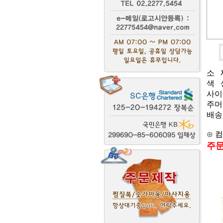
소 재
색 
사이
주머
배송일
⊙ 
주문상