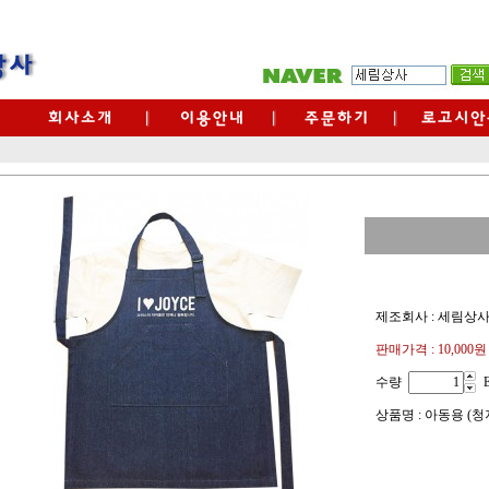
제조회사 : 세림상
판매가격 :
10,000원
수량
상품명 : 아동용 (청