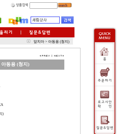
search
앞치마
>
아동용 (청지)
아동용 (청지)
사
EA
지)