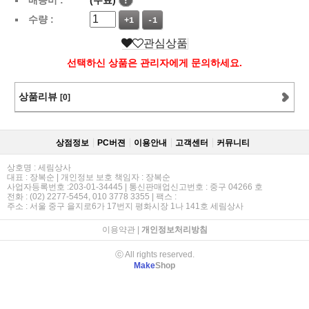
수량 :
+1
-1
관심상품
선택하신 상품은 관리자에게 문의하세요.
상품리뷰
[0]
상점정보
PC버젼
이용안내
고객센터
커뮤니티
상호명 : 세림상사
대표 : 장복순 | 개인정보 보호 책임자 : 장복순
사업자등록번호 :203-01-34445 | 통신판매업신고번호 : 중구 04266 호
전화 : (02) 2277-5454, 010 3778 3355 | 팩스 :
주소 : 서울 중구 을지로6가 17번지 평화시장 1나 141호 세림상사
이용약관
|
개인정보처리방침
ⓒ All rights reserved.
Make
Shop