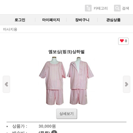
카테고리
검색
로그인
마이페이지
장바구니
관심상품
마사지용
0
엠보싱(핑크)상하벌
상세보기
상품가 :
30,000
원
배송비 :
(무료)
!