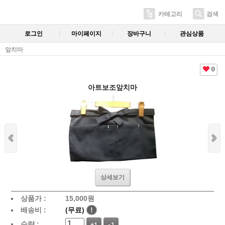
카테고리
검색
로그인
마이페이지
장바구니
관심상품
앞치마
0
아트보조앞치마
상세보기
상품가 :
15,000
원
배송비 :
(무료)
!
수량 :
+1
-1