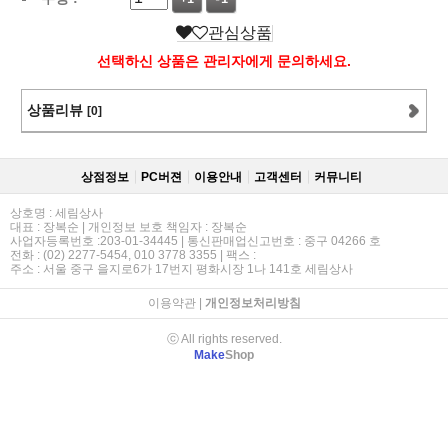
관심상품
선택하신 상품은 관리자에게 문의하세요.
상품리뷰
[0]
상점정보
PC버젼
이용안내
고객센터
커뮤니티
상호명 : 세림상사
대표 : 장복순 | 개인정보 보호 책임자 : 장복순
사업자등록번호 :203-01-34445 | 통신판매업신고번호 : 중구 04266 호
전화 : (02) 2277-5454, 010 3778 3355 | 팩스 :
주소 : 서울 중구 을지로6가 17번지 평화시장 1나 141호 세림상사
이용약관
|
개인정보처리방침
ⓒ All rights reserved.
Make
Shop