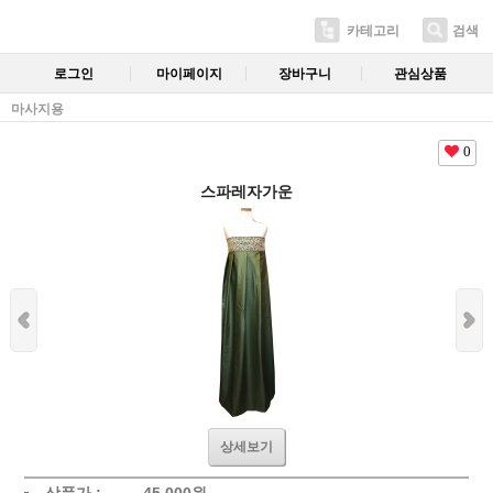
카테고리
검색
로그인
마이페이지
장바구니
관심상품
마사지용
0
스파레자가운
상세보기
상품가 :
45,000
원