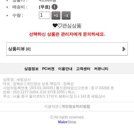
배송비 :
(무료)
!
수량 :
+1
-1
관심상품
선택하신 상품은 관리자에게 문의하세요.
상품리뷰
[0]
상점정보
PC버젼
이용안내
고객센터
커뮤니티
상호명 : 세림상사
대표 : 장복순 | 개인정보 보호 책임자 : 장복순
사업자등록번호 :203-01-34445 | 통신판매업신고번호 : 중구 04266 호
전화 : (02) 2277-5454, 010 3778 3355 | 팩스 :
주소 : 서울 중구 을지로6가 17번지 평화시장 1나 141호 세림상사
이용약관
|
개인정보처리방침
ⓒ All rights reserved.
Make
Shop