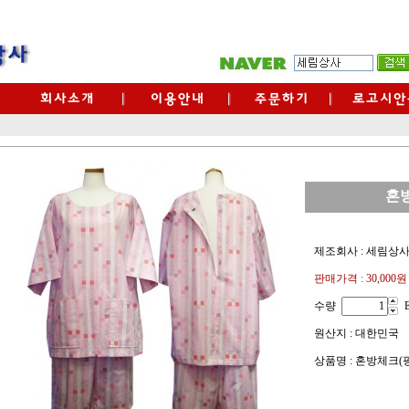
혼
제조회사 : 세림상
판매가격 :
30,000원
수량
원산지 : 대한민국
상품명 : 혼방체크