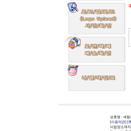
상호명 : 세림상
[
이용약관
] [
사업장소재지 :