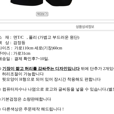
소 재 : 면T/C , 폴리 (가볍고 부드러운 원단)
색 상 : 검정등
사이즈 : 가로110cm 세로(기장)60cm
주머니 : 가로31cm
배송일 : 결제 확인후7~10일.
⊙
기장이 짧고 허리를 감싸주는 디자인입니다
뒤에 단추가 2개
허리조절이 가능합니다
뒷모양이 H형으로 되어 있어 장시간 착용해도 편합니다
⊙ 컴퓨터자수나 나염으로 로고와 글씨등을 넣을 수 있습니다.(별
⊙기본검정은 소량판매합니다
⊙ 다른색상은 주문제작 해드립니다 !