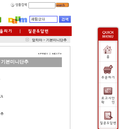
search
앞치마
>
기본미니단추
기본미니단추
사
EA
단추