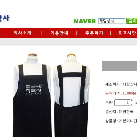
제조회사 : 세림상
판매가격 :
15,000원
수량
원산지 : 대한민국
상품명 : 기본미니