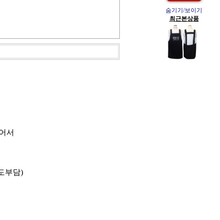
숨기기/보이기
최근본상품
있어서
도부담)