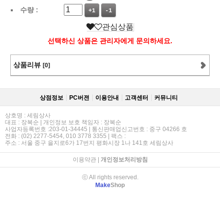
수량 :
+1
-1
관심상품
선택하신 상품은 관리자에게 문의하세요.
상품리뷰
[0]
상점정보
PC버젼
이용안내
고객센터
커뮤니티
상호명 : 세림상사
대표 : 장복순 | 개인정보 보호 책임자 : 장복순
사업자등록번호 :203-01-34445 | 통신판매업신고번호 : 중구 04266 호
전화 : (02) 2277-5454, 010 3778 3355 | 팩스 :
주소 : 서울 중구 을지로6가 17번지 평화시장 1나 141호 세림상사
이용약관
|
개인정보처리방침
ⓒ All rights reserved.
Make
Shop