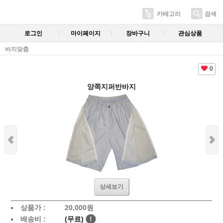
카테고리
검색
로그인
마이페이지
장바구니
관심상품
바지맞춤
0
양쪽지퍼반바지
상세보기
상품가 :
20,000
원
배송비 :
(무료)
!