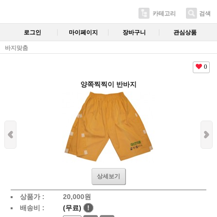
카테고리
검색
로그인
마이페이지
장바구니
관심상품
바지맞춤
0
양쪽찍찍이 반바지
상세보기
상품가 :
20,000
원
배송비 :
(무료)
!