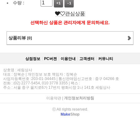
수량 :
+1
-1
관심상품
선택하신 상품은 관리자에게 문의하세요.
상품리뷰
[0]
상점정보
PC버젼
이용안내
고객센터
커뮤니티
상호명 : 세림상사
대표 : 장복순 | 개인정보 보호 책임자 : 장복순
사업자등록번호 :203-01-34445 | 통신판매업신고번호 : 중구 04266 호
전화 : (02) 2277-5454, 010 3778 3355 | 팩스 :
주소 : 서울 중구 을지로6가 17번지 평화시장 1나 141호 세림상사
이용약관
|
개인정보처리방침
ⓒ All rights reserved.
Make
Shop