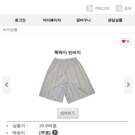
카테고리
검색
로그인
마이페이지
장바구니
관심상품
바지맞춤
0
똑딱이 반바지
상세보기
상품가 :
20,000
원
배송비 :
(무료)
!