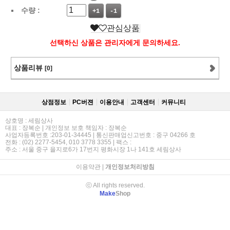
수량 :
+1
-1
관심상품
선택하신 상품은 관리자에게 문의하세요.
상품리뷰
[0]
상점정보
PC버젼
이용안내
고객센터
커뮤니티
상호명 : 세림상사
대표 : 장복순 | 개인정보 보호 책임자 : 장복순
사업자등록번호 :203-01-34445 | 통신판매업신고번호 : 중구 04266 호
전화 : (02) 2277-5454, 010 3778 3355 | 팩스 :
주소 : 서울 중구 을지로6가 17번지 평화시장 1나 141호 세림상사
이용약관
|
개인정보처리방침
ⓒ All rights reserved.
Make
Shop