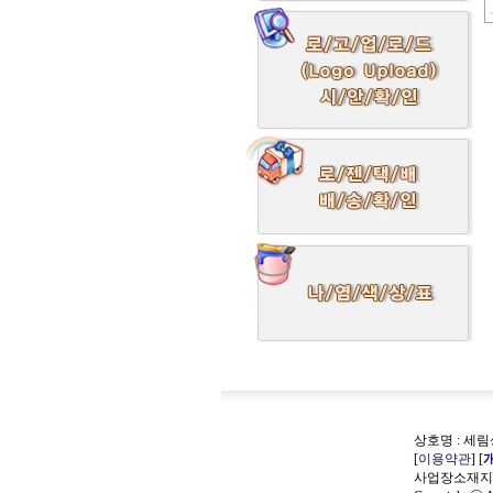
상호명 : 세림상
[
이용약관
] [
사업장소재지 :