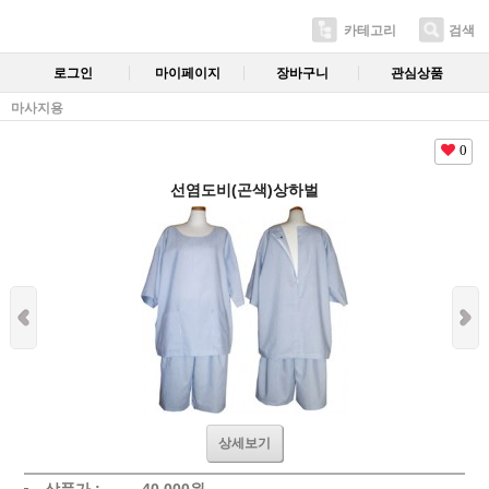
카테고리
검색
로그인
마이페이지
장바구니
관심상품
마사지용
0
선염도비(곤색)상하벌
상세보기
상품가 :
40,000
원