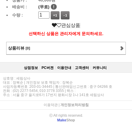
배송비 :
(무료)
!
수량 :
+1
-1
관심상품
선택하신 상품은 관리자에게 문의하세요.
상품리뷰
[0]
상점정보
PC버젼
이용안내
고객센터
커뮤니티
상호명 : 세림상사
대표 : 장복순 | 개인정보 보호 책임자 : 장복순
사업자등록번호 :203-01-34445 | 통신판매업신고번호 : 중구 04266 호
전화 : (02) 2277-5454, 010 3778 3355 | 팩스 :
주소 : 서울 중구 을지로6가 17번지 평화시장 1나 141호 세림상사
이용약관
|
개인정보처리방침
ⓒ All rights reserved.
Make
Shop