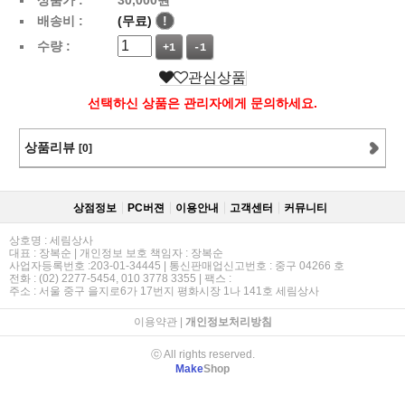
배송비 :
(무료)
!
수량 :
+1
-1
관심상품
선택하신 상품은 관리자에게 문의하세요.
상품리뷰
[0]
상점정보
PC버젼
이용안내
고객센터
커뮤니티
상호명 : 세림상사
대표 : 장복순 | 개인정보 보호 책임자 : 장복순
사업자등록번호 :203-01-34445 | 통신판매업신고번호 : 중구 04266 호
전화 : (02) 2277-5454, 010 3778 3355 | 팩스 :
주소 : 서울 중구 을지로6가 17번지 평화시장 1나 141호 세림상사
이용약관
|
개인정보처리방침
ⓒ All rights reserved.
Make
Shop