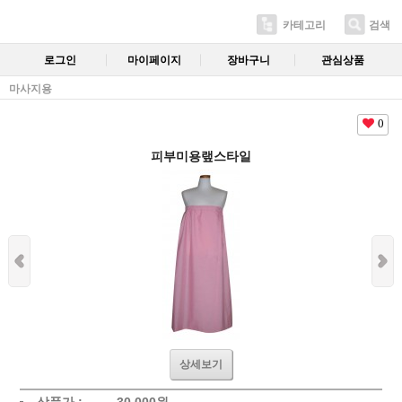
카테고리
검색
로그인
마이페이지
장바구니
관심상품
마사지용
0
피부미용랲스타일
상세보기
상품가 :
30,000
원