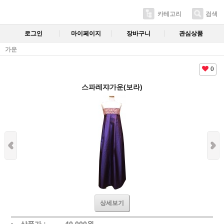
카테고리
검색
로그인
마이페이지
장바구니
관심상품
가운
0
스파레쟈가운(보라)
상세보기
상품가 :
40,000
원