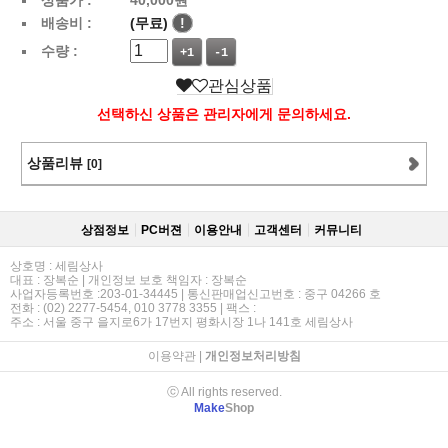
배송비 :
(무료)
!
수량 :
+1
-1
관심상품
선택하신 상품은 관리자에게 문의하세요.
상품리뷰
[0]
상점정보
PC버젼
이용안내
고객센터
커뮤니티
상호명 : 세림상사
대표 : 장복순 | 개인정보 보호 책임자 : 장복순
사업자등록번호 :203-01-34445 | 통신판매업신고번호 : 중구 04266 호
전화 : (02) 2277-5454, 010 3778 3355 | 팩스 :
주소 : 서울 중구 을지로6가 17번지 평화시장 1나 141호 세림상사
이용약관
|
개인정보처리방침
ⓒ All rights reserved.
Make
Shop