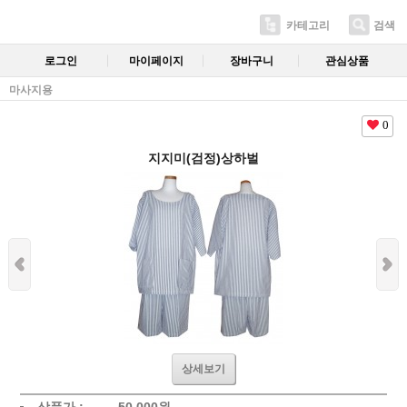
카테고리
검색
로그인
마이페이지
장바구니
관심상품
마사지용
0
지지미(검정)상하벌
상세보기
상품가 :
50,000
원