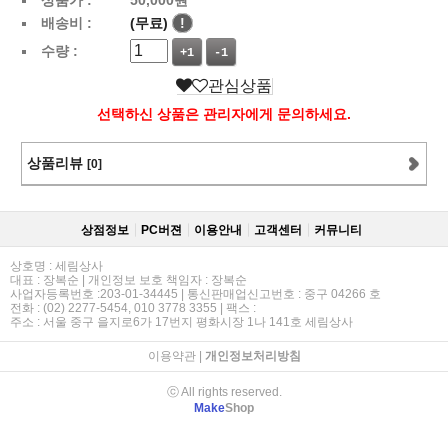
배송비 :
(무료)
!
수량 :
+1
-1
관심상품
선택하신 상품은 관리자에게 문의하세요.
상품리뷰
[0]
상점정보
PC버젼
이용안내
고객센터
커뮤니티
상호명 : 세림상사
대표 : 장복순 | 개인정보 보호 책임자 : 장복순
사업자등록번호 :203-01-34445 | 통신판매업신고번호 : 중구 04266 호
전화 : (02) 2277-5454, 010 3778 3355 | 팩스 :
주소 : 서울 중구 을지로6가 17번지 평화시장 1나 141호 세림상사
이용약관
|
개인정보처리방침
ⓒ All rights reserved.
Make
Shop