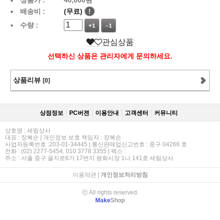
배송비 :
(무료)
!
수량 :
+1
-1
관심상품
선택하신 상품은 관리자에게 문의하세요.
상품리뷰
[0]
상점정보
PC버젼
이용안내
고객센터
커뮤니티
상호명 : 세림상사
대표 : 장복순 | 개인정보 보호 책임자 : 장복순
사업자등록번호 :203-01-34445 | 통신판매업신고번호 : 중구 04266 호
전화 : (02) 2277-5454, 010 3778 3355 | 팩스 :
주소 : 서울 중구 을지로6가 17번지 평화시장 1나 141호 세림상사
이용약관
|
개인정보처리방침
ⓒ All rights reserved.
Make
Shop