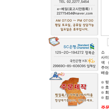
소 재
사이즈
색 
주머니
배송
⊙ 
⊙ 
⊙ 
⊙ 
주문상