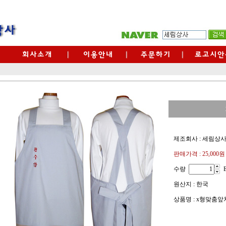
제조회사 : 세림상
판매가격 :
25,000원
수량
원산지 : 한국
상품명 : x형맞춤