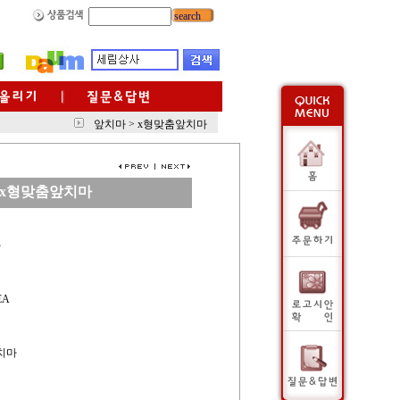
search
앞치마
>
x형맞춤앞치마
x형맞춤앞치마
사
EA
앞치마