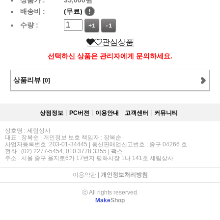
배송비 :
(무료)
!
수량 :
+1
-1
관심상품
선택하신 상품은 관리자에게 문의하세요.
상품리뷰
[0]
상점정보
PC버젼
이용안내
고객센터
커뮤니티
상호명 : 세림상사
대표 : 장복순 | 개인정보 보호 책임자 : 장복순
사업자등록번호 :203-01-34445 | 통신판매업신고번호 : 중구 04266 호
전화 : (02) 2277-5454, 010 3778 3355 | 팩스 :
주소 : 서울 중구 을지로6가 17번지 평화시장 1나 141호 세림상사
이용약관
|
개인정보처리방침
ⓒ All rights reserved.
Make
Shop