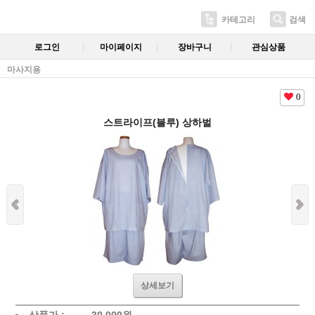
카테고리
검색
로그인
마이페이지
장바구니
관심상품
마사지용
0
스트라이프(블루) 상하벌
상세보기
상품가 :
30,000
원