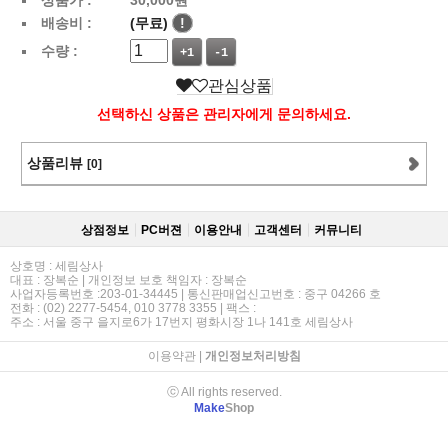
배송비 :
(무료)
!
수량 :
+1
-1
관심상품
선택하신 상품은 관리자에게 문의하세요.
상품리뷰
[0]
상점정보
PC버젼
이용안내
고객센터
커뮤니티
상호명 : 세림상사
대표 : 장복순 | 개인정보 보호 책임자 : 장복순
사업자등록번호 :203-01-34445 | 통신판매업신고번호 : 중구 04266 호
전화 : (02) 2277-5454, 010 3778 3355 | 팩스 :
주소 : 서울 중구 을지로6가 17번지 평화시장 1나 141호 세림상사
이용약관
|
개인정보처리방침
ⓒ All rights reserved.
Make
Shop