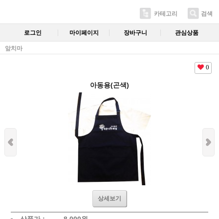
카테고리
검색
로그인
마이페이지
장바구니
관심상품
앞치마
0
아동용(곤색)
상세보기
상품가 :
8,000
원