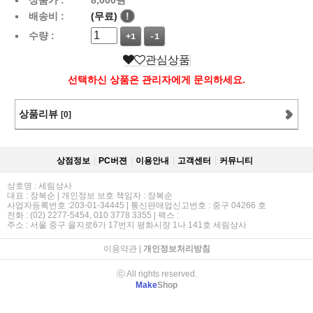
배송비 :
(무료)
!
수량 :
+1
-1
관심상품
선택하신 상품은 관리자에게 문의하세요.
상품리뷰
[0]
상점정보
PC버젼
이용안내
고객센터
커뮤니티
상호명 : 세림상사
대표 : 장복순 | 개인정보 보호 책임자 : 장복순
사업자등록번호 :203-01-34445 | 통신판매업신고번호 : 중구 04266 호
전화 : (02) 2277-5454, 010 3778 3355 | 팩스 :
주소 : 서울 중구 을지로6가 17번지 평화시장 1나 141호 세림상사
이용약관
|
개인정보처리방침
ⓒ All rights reserved.
Make
Shop