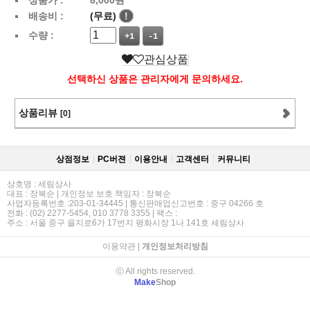
배송비 :
(무료)
!
수량 :
+1
-1
관심상품
선택하신 상품은 관리자에게 문의하세요.
상품리뷰
[0]
상점정보
PC버젼
이용안내
고객센터
커뮤니티
상호명 : 세림상사
대표 : 장복순 | 개인정보 보호 책임자 : 장복순
사업자등록번호 :203-01-34445 | 통신판매업신고번호 : 중구 04266 호
전화 : (02) 2277-5454, 010 3778 3355 | 팩스 :
주소 : 서울 중구 을지로6가 17번지 평화시장 1나 141호 세림상사
이용약관
|
개인정보처리방침
ⓒ All rights reserved.
Make
Shop