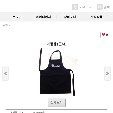
카테고리
검색
로그인
마이페이지
장바구니
관심상품
앞치마
0
아동용(곤색)
상세보기
상품가 :
8,000
원